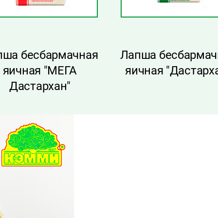
пша бесбармачная
Лапша бесбармач
яичная "МЕГА
яичная "Дастарх
Дастархан"