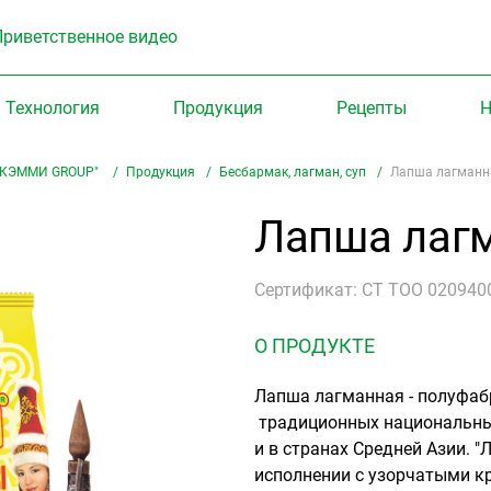
Приветственное видео
Технология
Продукция
Рецепты
Н
"КЭММИ GROUP"
Продукция
Бесбармак, лагман, суп
Лапша лагманн
Лапша лагм
Сертификат: СТ ТОО 020940
О ПРОДУКТЕ
Лапша лагманная - полуфаб
традиционных национальны
и в странах Средней Азии. 
исполнении с узорчатыми к