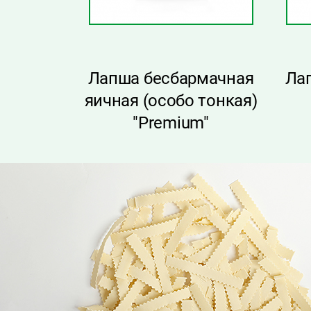
я яичная
Лапша бесбармачная
Ла
"Premium"
яичная (особо тонкая)
"Premium"