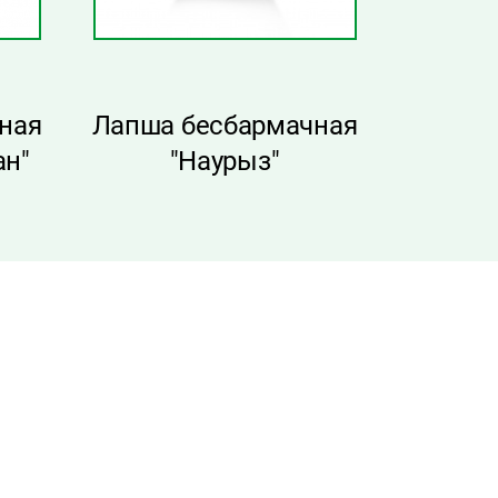
ная
Лапша бесбармачная
Жайма 
ан"
"Наурыз"
тонка