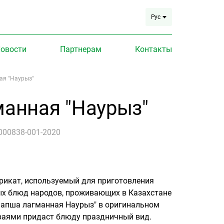
Рус
овости
Партнерам
Контакты
ая "Наурыз"
анная "Наурыз"
000838-001-2020
рикат, используемый для приготовления
х блюд народов, проживающих в Казахстане
"Лапша лагманная Наурыз" в оригинальном
раями придаст блюду праздничный вид.